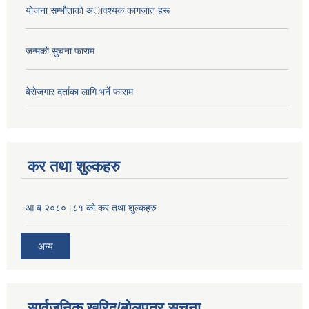
याेजना सम्भाैताकाे अावश्यक कागजात हरू
जन्मकाे सुचना फाराम
बेराेजगार दर्ताका लागि भर्ने फाराम
कर तथा शुल्कहरु
आ ब २०८०।८१ को कर तथा शुल्कहरु
अन्य
सार्वजनिक खरिद/बोलपत्र सूचना