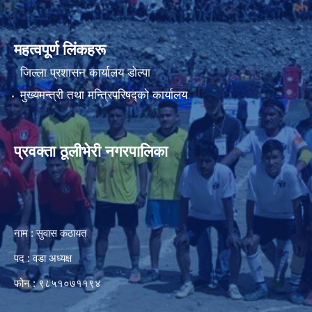
महत्वपूर्ण लिंकहरू
जिल्ला प्रशासन कार्यालय डाेल्पा
मुख्यमन्त्री तथा मन्त्रिपरिषद्को कार्यालय
प्रवक्ता ठूलीभेरी नगरपालिका
नाम : सुवास कठायत
पद : वडा अध्यक्ष
फोन : ९८५१०७११९४