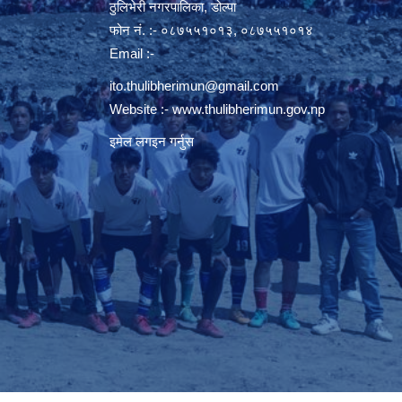
ठुलिभेरी नगरपालिका, डोल्पा
फोन नं. :- ०८७५५१०१३, ०८७५५१०१४
Email :-
ito.thulibherimun@gmail.com
Website :-
www.thulibherimun.gov.np
इमेल लगइन गर्नुस