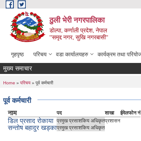
Skip to main content
ठुली भेरी नगरपालिका
डाेल्पा, कर्णाली प्रदेश, नेपाल
''समृद्द नगर, सुखि नगरबासी''
गृहपृष्ठ
परिचय
वडा कार्यालयहरु
कार्यक्रम तथा परियो
मुख्य समाचार
You are here
Home
»
परिचय
» पूर्व कर्मचारी
पूर्व कर्मचारी
नाम
पद
शाखा
ईमेल
फोन नं
डिल प्रसाद रोकाया
प्रमुख प्रसाशकिय अधिकृत
प्रशासन
सन्तोष बहादुर खड्का
प्रमुख प्रसाशकिय अधिकृत