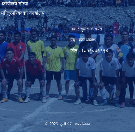
कार्यालय डाेल्पा
ा मन्त्रिपरिषद्को कार्यालय
नाम : सुवास कठायत
पद : वडा अध्यक्ष
फोन : ९८५१०७११९४
© 2026 ठुली भेरी नगरपालिका