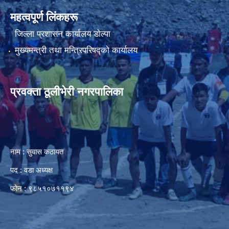
महत्वपूर्ण लिंकहरू
जिल्ला प्रशासन कार्यालय डाेल्पा
मुख्यमन्त्री तथा मन्त्रिपरिषद्को कार्यालय
प्रवक्ता ठूलीभेरी नगरपालिका
नाम : सुवास कठायत
पद : वडा अध्यक्ष
फोन : ९८५१०७११९४