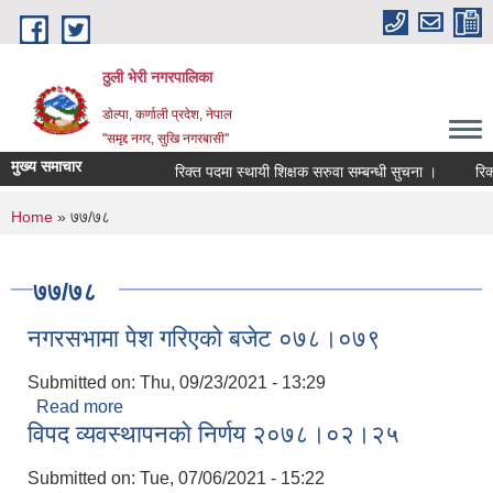
Skip to main content
ठुली भेरी नगरपालिका
डाेल्पा, कर्णाली प्रदेश, नेपाल
''समृद्द नगर, सुखि नगरबासी''
मुख्य समाचार
रिक्त पदमा स्थायी शिक्षक सरुवा सम्बन्धी सुचना ।
रिक्त पद
You are here
Home
» ७७/७८
७७/७८
नगरसभामा पेश गरिएकाे बजेट ०७८।०७९
Submitted on:
Thu, 09/23/2021 - 13:29
Read more
about नगरसभामा पेश गरिएकाे बजेट ०७८।०७९
विपद व्यवस्थापनकाे निर्णय २०७८।०२।२५
Submitted on:
Tue, 07/06/2021 - 15:22