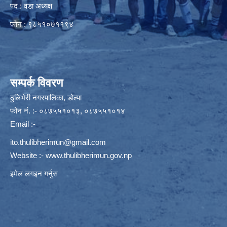
पद : वडा अध्यक्ष
फोन : ९८५१०७११९४
सम्पर्क विवरण
ठुलिभेरी नगरपालिका, डोल्पा
फोन नं. :- ०८७५५१०१३, ०८७५५१०१४
Email :-
ito.thulibherimun@gmail.com
Website :-
www.thulibherimun.gov.np
इमेल लगइन गर्नुस