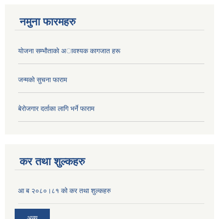
नमुना फारमहरु
याेजना सम्भाैताकाे अावश्यक कागजात हरू
जन्मकाे सुचना फाराम
बेराेजगार दर्ताका लागि भर्ने फाराम
कर तथा शुल्कहरु
आ ब २०८०।८१ को कर तथा शुल्कहरु
अन्य