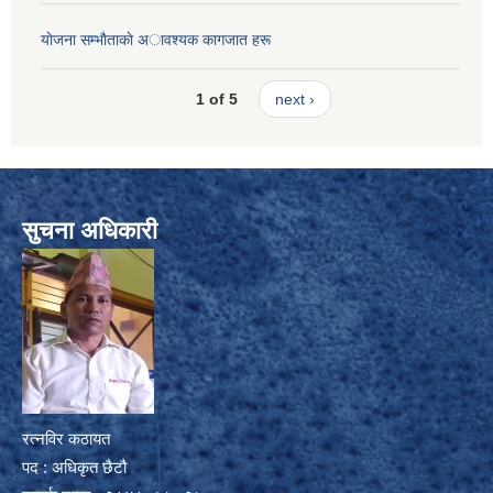
याेजना सम्भाैताकाे अावश्यक कागजात हरू
1 of 5
next ›
सुचना अधिकारी
रत्नविर कठायत
पद : अधिकृत छैटौ