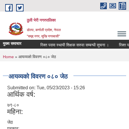
Skip to main content
ठुली भेरी नगरपालिका
डाेल्पा, कर्णाली प्रदेश, नेपाल
''समृद्द नगर, सुखि नगरबासी''
मुख्य समाचार
रिक्त पदमा स्थायी शिक्षक सरुवा सम्बन्धी सुचना ।
रिक्त पदमा स
You are here
Home
» आयव्यकाे विवरण ०८० जेठ
आयव्यकाे विवरण ०८० जेठ
Submitted on:
Tue, 05/23/2023 - 15:26
आर्थिक वर्ष:
७९-८०
महिना:
जेठ
प्रकार: