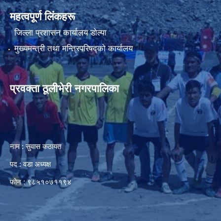
महत्वपूर्ण लिंकहरू
जिल्ला प्रशासन कार्यालय डाेल्पा
मुख्यमन्त्री तथा मन्त्रिपरिषद्को कार्यालय
प्रवक्ता ठूलीभेरी नगरपालिका
नाम : सुवास कठायत
पद : वडा अध्यक्ष
फोन : ९८५१०७११९४