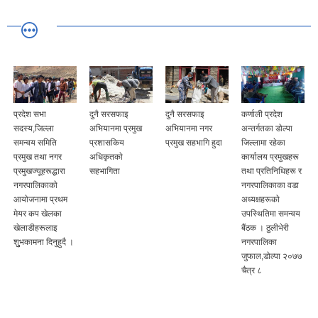
प्रदेश सभा
दुनै सरसफाइ
दुनै सरसफाइ
कर्णाली प्रदेश
सदस्य,जिल्ला
अभियानमा प्रमुख
अभियानमा नगर
अन्तर्गतका डाेल्पा
समन्वय समिति
प्रशासकिय
प्रमुख सहभागि हुदा
जिल्लामा रहेका
प्रमुख तथा नगर
अधिकृतकाे
कार्यालय प्रमुखहरू
प्रमुखज्यूहरूद्धारा
सहभागिता
तथा प्रतिनिधिहरू र
नगरपालिकाकाे
नगरपालिकाका वडा
आयाेजनामा प्रथम
अध्यक्षहरूकाे
मेयर कप खेलका
उपस्थितिमा समन्वय
खेलाडीहरूलाइ
बैंठक । ठुलीभेरी
शुुभकामना दिनुहुदै ।
नगरपालिका
जुफाल,डाेल्पा २०७७
चैत्र ८