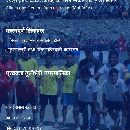
Copyright © 2026 . All Rights Reserved. Ministry of Federal
Affairs and General Administration (MoFAGA).
महत्वपूर्ण लिंकहरू
जिल्ला प्रशासन कार्यालय डाेल्पा
मुख्यमन्त्री तथा मन्त्रिपरिषद्को कार्यालय
प्रवक्ता ठूलीभेरी नगरपालिका
नाम : सुवास कठायत
पद : वडा अध्यक्ष
फोन : ९८५१०७११९४