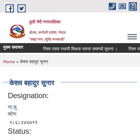
Skip to main content
ठुली भेरी नगरपालिका
डाेल्पा, कर्णाली प्रदेश, नेपाल
''समृद्द नगर, सुखि नगरबासी''
मुख्य समाचार
रिक्त पदमा स्थायी शिक्षक सरुवा सम्बन्धी सुचना ।
रिक्त पदमा स
You are here
Home
» केशव बहादुर सुनार
केशव बहादुर सुनार
Designation:
ना.सु
फोन:
९८६८२४४७११
Status: