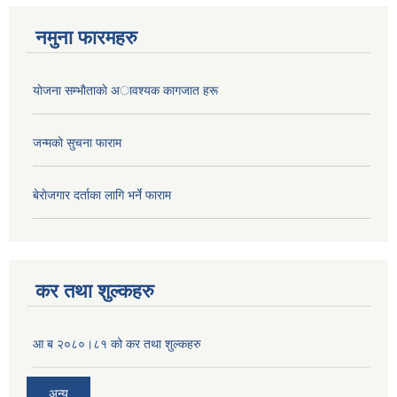
नमुना फारमहरु
याेजना सम्भाैताकाे अावश्यक कागजात हरू
जन्मकाे सुचना फाराम
बेराेजगार दर्ताका लागि भर्ने फाराम
कर तथा शुल्कहरु
आ ब २०८०।८१ को कर तथा शुल्कहरु
अन्य