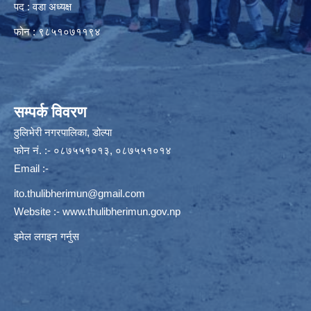
पद : वडा अध्यक्ष
फोन : ९८५१०७११९४
सम्पर्क विवरण
ठुलिभेरी नगरपालिका, डोल्पा
फोन नं. :- ०८७५५१०१३, ०८७५५१०१४
Email :-
ito.thulibherimun@gmail.com
Website :-
www.thulibherimun.gov.np
इमेल लगइन गर्नुस