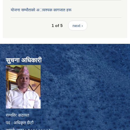
याेजना सम्भाैताकाे अावश्यक कागजात हरू
1 of 5
next ›
सुचना अधिकारी
रत्नविर कठायत
पद : अधिकृत छैटौ