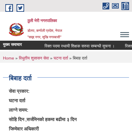
Skip to main content
ठुली भेरी नगरपालिका
डाेल्पा, कर्णाली प्रदेश, नेपाल
''समृद्द नगर, सुखि नगरबासी''
मुख्य समाचार
रिक्त पदमा स्थायी शिक्षक सरुवा सम्बन्धी सुचना ।
रिक्त पद
You are here
Home
»
विधुतीय शुसासन सेवा
»
घटना दर्ता
» बिबाह दर्ता
बिबाह दर्ता
सेवा प्रकार:
घटना दर्ता
लाग्ने समय:
सोहि दिन ,सर्जमिनको हकमा बढीमा ३ दिन
जिम्मेवार अधिकारी