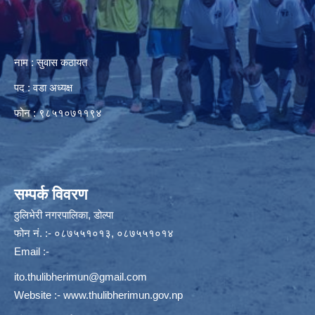
नाम : सुवास कठायत
पद : वडा अध्यक्ष
फोन : ९८५१०७११९४
सम्पर्क विवरण
ठुलिभेरी नगरपालिका, डोल्पा
फोन नं. :- ०८७५५१०१३, ०८७५५१०१४
Email :-
ito.thulibherimun@gmail.com
Website :-
www.thulibherimun.gov.np