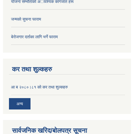
याेजना सम्भाैताकाे अावश्यक कागजात हरू
जन्मकाे सुचना फाराम
बेराेजगार दर्ताका लागि भर्ने फाराम
कर तथा शुल्कहरु
आ ब २०८०।८१ को कर तथा शुल्कहरु
अन्य
सार्वजनिक खरिद/बोलपत्र सूचना