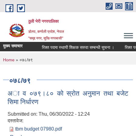
Skip to main content
ठुली भेरी नगरपालिका
डाेल्पा, कर्णाली प्रदेश, नेपाल
''समृद्द नगर, सुखि नगरबासी''
मुख्य समाचार
रिक्त पदमा स्थायी शिक्षक सरुवा सम्बन्धी सुचना ।
रिक्त पदमा स
You are here
Home
» ०७८/७९
०७८/७९
अा व ०७९।८० काे स्राेत अनुमान तथा बजेट
सिमा निर्धारण
Submitted on:
Thu, 06/30/2022 - 12:24
दस्तावेज:
tbm budget 07980.pdf