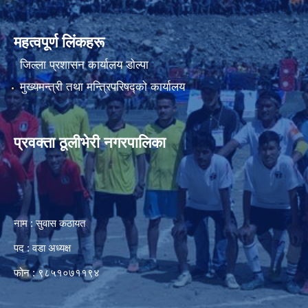
महत्वपूर्ण लिंकहरू
जिल्ला प्रशासन कार्यालय डाेल्पा
मुख्यमन्त्री तथा मन्त्रिपरिषद्को कार्यालय
प्रवक्ता ठूलीभेरी नगरपालिका
नाम : सुवास कठायत
पद : वडा अध्यक्ष
फोन : ९८५१०७११९४