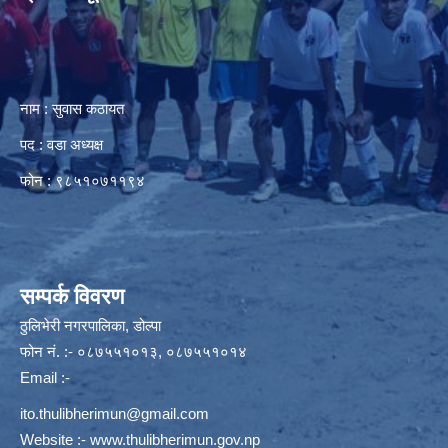
नाम : सुवास कठायत
पद : वडा अध्यक्ष
फोन : ९८५१०७११९४
सम्पर्क विवरण
ठुलिभेरी नगरपालिका, डोल्पा
फोन नं. :- ०८७५५१०१३, ०८७५५१०१४
Email :-
ito.thulibherimun@gmail.com
Website :-
www.thulibherimun.gov.np