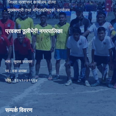
जिल्ला प्रशासन कार्यालय डाेल्पा
मुख्यमन्त्री तथा मन्त्रिपरिषद्को कार्यालय
प्रवक्ता ठूलीभेरी नगरपालिका
नाम : सुवास कठायत
पद : वडा अध्यक्ष
फोन : ९८५१०७११९४
सम्पर्क विवरण