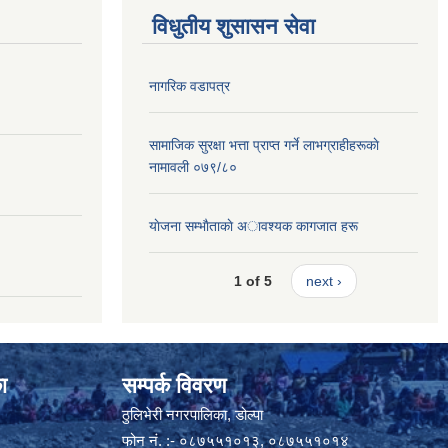
विधुतीय शुसासन सेवा
नागरिक वडापत्र
सामाजिक सुरक्षा भत्ता प्राप्त गर्ने लाभग्राहीहरूकाे
नामावली ०७९/८०
याेजना सम्भाैताकाे अावश्यक कागजात हरू
1 of 5
next ›
ा
सम्पर्क विवरण
ठुलिभेरी नगरपालिका, डोल्पा
फोन नं. :- ०८७५५१०१३, ०८७५५१०१४