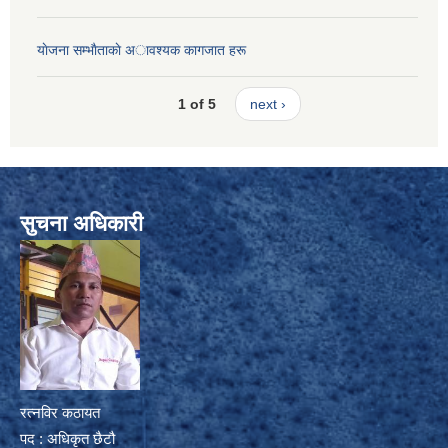
याेजना सम्भाैताकाे अावश्यक कागजात हरू
1 of 5
next ›
सुचना अधिकारी
रत्नविर कठायत
पद : अधिकृत छैटौ