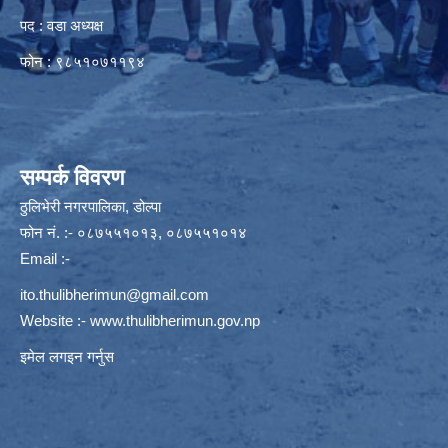
पद : वडा अध्यक्ष
फोन : ९८५१०७११९४
सम्पर्क विवरण
ठुलिभेरी नगरपालिका, डोल्पा
फोन नं. :- ०८७५५१०१३, ०८७५५१०१४
Email :-
ito.thulibherimun@gmail.com
Website :-
www.thulibherimun.gov.np
इमेल लगइन गर्नुस