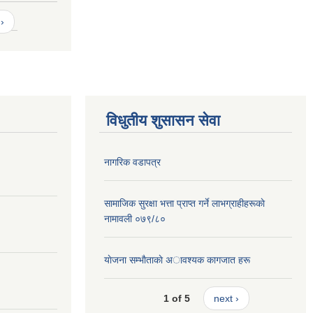
›
विधुतीय शुसासन सेवा
नागरिक वडापत्र
सामाजिक सुरक्षा भत्ता प्राप्त गर्ने लाभग्राहीहरूकाे
नामावली ०७९/८०
याेजना सम्भाैताकाे अावश्यक कागजात हरू
1 of 5
next ›