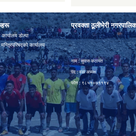
ंकहरू
प्रवक्ता ठूलीभेरी नगरपालिक
कार्यालय डाेल्पा
ा मन्त्रिपरिषद्को कार्यालय
नाम : सुवास कठायत
पद : वडा अध्यक्ष
फोन : ९८५१०७११९४