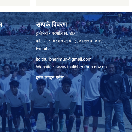
ा
सम्पर्क विवरण
ठुलिभेरी नगरपालिका, डोल्पा
फोन नं. :- ०८७५५१०१३, ०८७५५१०१४
Email :-
ito.thulibherimun@gmail.com
Website :-
www.thulibherimun.gov.np
इमेल लगइन गर्नुस