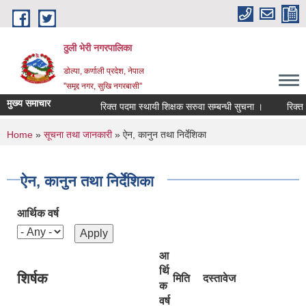
Skip to main content
ठुली भेरी नगरपालिका
डाेल्पा, कर्णाली प्रदेश, नेपाल
''समृद्द नगर, सुखि नगरबासी''
मुख्य समाचार
रिक्त पदमा स्थायी शिक्षक सरुवा सम्बन्धी सुचना ।
रिक्त पदमा
You are here
Home
»
सूचना तथा जानकारी
» ऐन, कानुन तथा निर्देशिका
ऐन, कानुन तथा निर्देशिका
आर्थिक वर्ष
आ
र्थि
शिर्षक
मिति
दस्तावेज
क
वर्ष