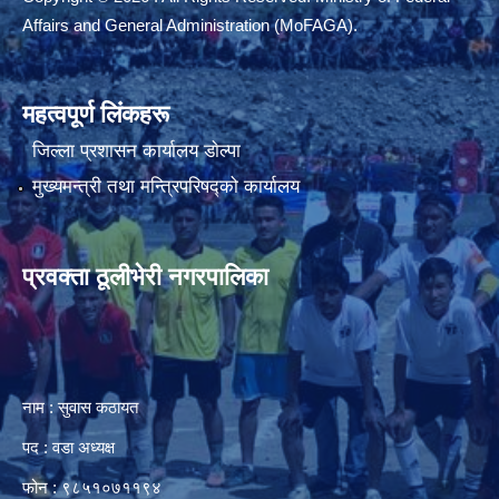
Affairs and General Administration (MoFAGA).
महत्वपूर्ण लिंकहरू
जिल्ला प्रशासन कार्यालय डाेल्पा
मुख्यमन्त्री तथा मन्त्रिपरिषद्को कार्यालय
प्रवक्ता ठूलीभेरी नगरपालिका
नाम : सुवास कठायत
पद : वडा अध्यक्ष
फोन : ९८५१०७११९४