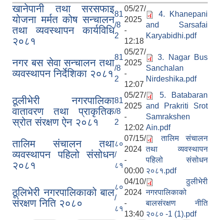
खानेपानी तथा सरसफाइ
05/27/
81
4. Khanepani
योजना मर्मत कोष सन्चालन
2025
/8
and Sarsafai
तथा व्यवस्थापन कार्यविधि
-
2
Karyabidhi.pdf
२०८१
12:18
05/27/
81
3. Nagar Bus
नगर बस सेवा सन्चालन तथा
2025
/8
Sanchalan
व्यवस्थापन निर्देशिका २०८१
-
2
Nirdeshika.pdf
12:07
05/27/
5. Batabaran
ठूलीभेरी नगरपालिका
81
2025
and Prakriti Srot
वातावरण तथा प्राकृतिक
/8
-
Samrakshen
स्रोत संरक्षण ऐन २०८१
2
12:02
Ain.pdf
07/15/
तालिम संचालन
तालिम संचालन तथा
८०
2024
तथा व्यवस्थापन
व्यवस्थापन पहिलो संसोधन
/
-
पहिलो संसोधन
२०८१
८१
00:00
२०८१.pdf
04/10/
ठुलीभेरी
८०
ठूलिभेरी नगरपालिकाको बाल
2024
नगरपालिकाको
/
संरक्षण निति २०८०
-
बालसंरक्षण नीति
८१
13:40
२०८० -1 (1).pdf