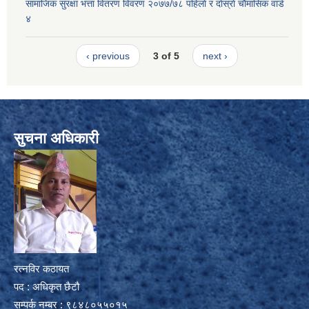
सामाजिक सुरक्षा भत्ता वितरण विवरण २०७७/७८ पहिलाे र दाेस्राे चाैमासिक वार्ड
४
‹ previous
3 of 5
next ›
सुचना अधिकारी
रत्नविर कठायत
पद : अधिकृत छैटौ
सम्पर्क नम्बर : ९८४८०५५०१५