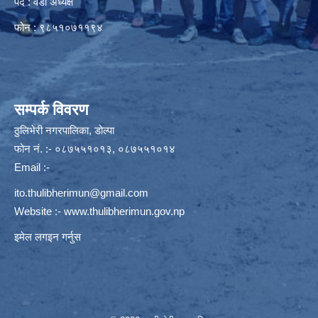
पद : वडा अध्यक्ष
फोन : ९८५१०७११९४
सम्पर्क विवरण
ठुलिभेरी नगरपालिका, डोल्पा
फोन नं. :- ०८७५५१०१३, ०८७५५१०१४
Email :-
ito.thulibherimun@gmail.com
Website :-
www.thulibherimun.gov.np
इमेल लगइन गर्नुस