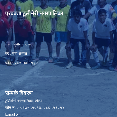
प्रवक्ता ठूलीभेरी नगरपालिका
नाम : सुवास कठायत
पद : वडा अध्यक्ष
फोन : ९८५१०७११९४
सम्पर्क विवरण
ठुलिभेरी नगरपालिका, डोल्पा
फोन नं. :- ०८७५५१०१३, ०८७५५१०१४
Email :-