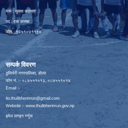
नाम : सुवास कठायत
पद : वडा अध्यक्ष
फोन : ९८५१०७११९४
सम्पर्क विवरण
ठुलिभेरी नगरपालिका, डोल्पा
फोन नं. :- ०८७५५१०१३, ०८७५५१०१४
Email :-
ito.thulibherimun@gmail.com
Website :-
www.thulibherimun.gov.np
इमेल लगइन गर्नुस