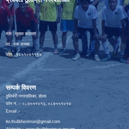
नाम : सुवास कठायत
पद : वडा अध्यक्ष
फोन : ९८५१०७११९४
सम्पर्क विवरण
ठुलिभेरी नगरपालिका, डोल्पा
फोन नं. :- ०८७५५१०१३, ०८७५५१०१४
Email :-
ito.thulibherimun@gmail.com
Website :-
www.thulibherimun.gov.np