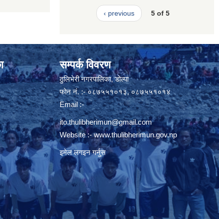
‹ previous
5 of 5
ा
सम्पर्क विवरण
ठुलिभेरी नगरपालिका, डोल्पा
फोन नं. :- ०८७५५१०१३, ०८७५५१०१४
Email :-
ito.thulibherimun@gmail.com
Website :-
www.thulibherimun.gov.np
इमेल लगइन गर्नुस