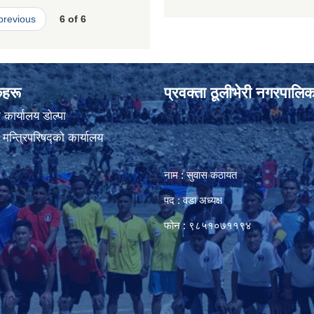
 previous
6 of 6
ंकहरू
प्रवक्ता ठूलीभेरी नगरपालिक
कार्यालय डाेल्पा
ा मन्त्रिपरिषद्को कार्यालय
नाम : सुवास कठायत
पद : वडा अध्यक्ष
फोन : ९८५१०७११९४