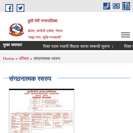
Skip to main content
ठुली भेरी नगरपालिका
डाेल्पा, कर्णाली प्रदेश, नेपाल
''समृद्द नगर, सुखि नगरबासी''
मुख्य समाचार
रिक्त पदमा स्थायी शिक्षक सरुवा सम्बन्धी सुचना ।
रिक्त पदमा
You are here
Home
»
परिचय
» संगठनात्मक स्वरुप
संगठनात्मक स्वरुप