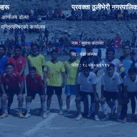
ंकहरू
प्रवक्ता ठूलीभेरी नगरपालिक
कार्यालय डाेल्पा
ा मन्त्रिपरिषद्को कार्यालय
नाम : सुवास कठायत
पद : वडा अध्यक्ष
फोन : ९८५१०७११९४