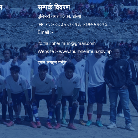
ा
सम्पर्क विवरण
ठुलिभेरी नगरपालिका, डोल्पा
फोन नं. :- ०८७५५१०१३, ०८७५५१०१४
Email :-
ito.thulibherimun@gmail.com
Website :-
www.thulibherimun.gov.np
इमेल लगइन गर्नुस