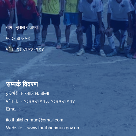
नाम : सुवास कठायत
पद : वडा अध्यक्ष
फोन : ९८५१०७११९४
सम्पर्क विवरण
ठुलिभेरी नगरपालिका, डोल्पा
फोन नं. :- ०८७५५१०१३, ०८७५५१०१४
Email :-
ito.thulibherimun@gmail.com
Website :-
www.thulibherimun.gov.np