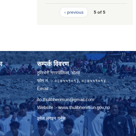
‹ previous
5 of 5
ा
सम्पर्क विवरण
ठुलिभेरी नगरपालिका, डोल्पा
फोन नं. :- ०८७५५१०१३, ०८७५५१०१४
Email :-
ito.thulibherimun@gmail.com
Website :-
www.thulibherimun.gov.np
इमेल लगइन गर्नुस