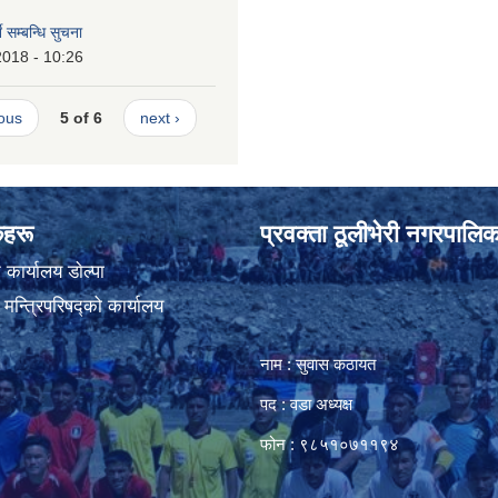
ने सम्बन्धि सुचना
2018 - 10:26
ious
5 of 6
next ›
ंकहरू
प्रवक्ता ठूलीभेरी नगरपालिक
कार्यालय डाेल्पा
ा मन्त्रिपरिषद्को कार्यालय
नाम : सुवास कठायत
पद : वडा अध्यक्ष
फोन : ९८५१०७११९४