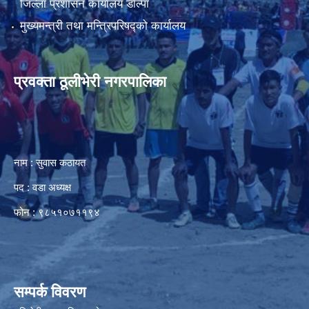
जिल्ला प्रशासन कार्यालय डाेल्पा
मुख्यमन्त्री तथा मन्त्रिपरिषद्को कार्यालय
प्रवक्ता ठूलीभेरी नगरपालिका
नाम : सुवास कठायत
पद : वडा अध्यक्ष
फोन : ९८५१०७११९४
सम्पर्क विवरण