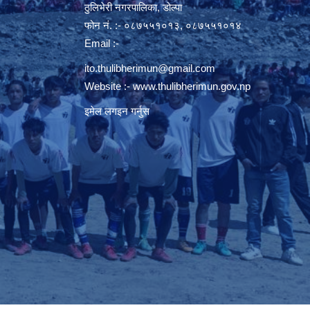
ठुलिभेरी नगरपालिका, डोल्पा
फोन नं. :- ०८७५५१०१३, ०८७५५१०१४
Email :-
ito.thulibherimun@gmail.com
Website :-
www.thulibherimun.gov.np
इमेल लगइन गर्नुस