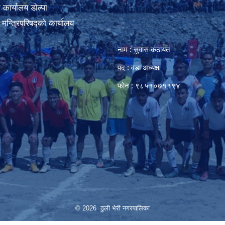
कार्यालय डाेल्पा
ा मन्त्रिपरिषद्को कार्यालय
नाम : सुवास कठायत
पद : वडा अध्यक्ष
फोन : ९८५१०७११९४
© 2026 ठुली भेरी नगरपालिका