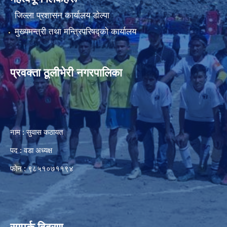
जिल्ला प्रशासन कार्यालय डाेल्पा
मुख्यमन्त्री तथा मन्त्रिपरिषद्को कार्यालय
प्रवक्ता ठूलीभेरी नगरपालिका
नाम : सुवास कठायत
पद : वडा अध्यक्ष
फोन : ९८५१०७११९४