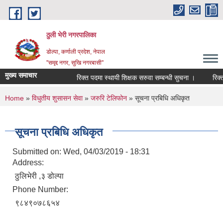
Skip to main content
ठुली भेरी नगरपालिका
डाेल्पा, कर्णाली प्रदेश, नेपाल
''समृद्द नगर, सुखि नगरबासी''
मुख्य समाचार
रिक्त पदमा स्थायी शिक्षक सरुवा सम्बन्धी सुचना ।
रिक्त पद
You are here
Home
»
विधुतीय शुसासन सेवा
»
जरुरि टेलिफोन
» सूचना प्रबिधि अधिकृत
सूचना प्रबिधि अधिकृत
Submitted on:
Wed, 04/03/2019 - 18:31
Address:
ठुलिभेरी ,३ डोल्पा
Phone Number:
९८४९०७८६५४