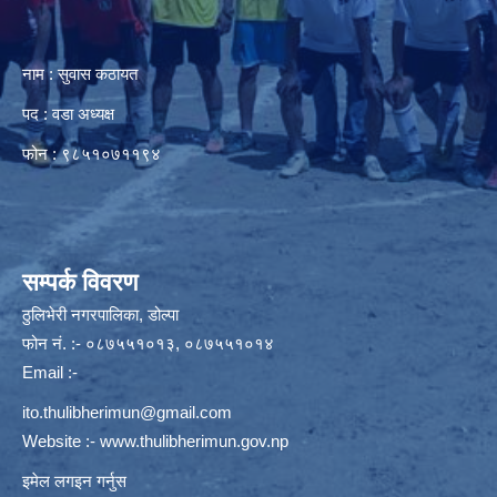
नाम : सुवास कठायत
पद : वडा अध्यक्ष
फोन : ९८५१०७११९४
सम्पर्क विवरण
ठुलिभेरी नगरपालिका, डोल्पा
फोन नं. :- ०८७५५१०१३, ०८७५५१०१४
Email :-
ito.thulibherimun@gmail.com
Website :-
www.thulibherimun.gov.np
इमेल लगइन गर्नुस