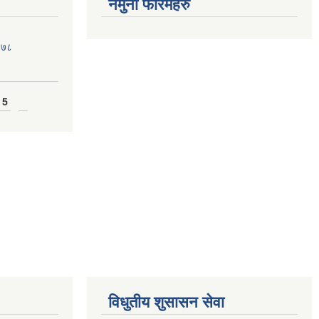
नमुना फारमहरु
०७८
 5
विधुतीय शुसासन सेवा