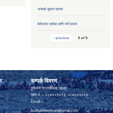
जन्मकाे सुचना फाराम
बेराेजगार दर्ताका लागि भर्ने फाराम
‹ previous
5 of 5
ा
सम्पर्क विवरण
ठुलिभेरी नगरपालिका, डोल्पा
फोन नं. :- ०८७५५१०१३, ०८७५५१०१४
Email :-
ito.thulibherimun@gmail.com