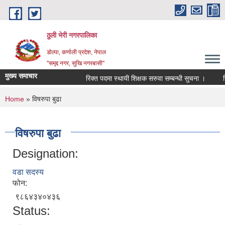
Skip to main content
ठुली भेरी नगरपालिका
डाेल्पा, कर्णाली प्रदेश, नेपाल
''समृद्द नगर, सुखि नगरबासी''
मुख्य समाचार
रिक्त पदमा स्थायी शिक्षक सरुवा सम्बन्धी सुचना ।
रिक्त
You are here
Home
» विषरुपा बुढा
विषरुपा बुढा
Designation:
वडा सदस्य
फोन:
९८६४३४०४३६
Status: