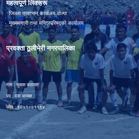
महत्वपूर्ण लिंकहरू
जिल्ला प्रशासन कार्यालय डाेल्पा
मुख्यमन्त्री तथा मन्त्रिपरिषद्को कार्यालय
प्रवक्ता ठूलीभेरी नगरपालिका
नाम : सुवास कठायत
पद : वडा अध्यक्ष
फोन : ९८५१०७११९४