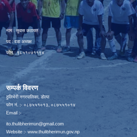
नाम : सुवास कठायत
पद : वडा अध्यक्ष
फोन : ९८५१०७११९४
सम्पर्क विवरण
ठुलिभेरी नगरपालिका, डोल्पा
फोन नं. :- ०८७५५१०१३, ०८७५५१०१४
Email :-
ito.thulibherimun@gmail.com
Website :-
www.thulibherimun.gov.np