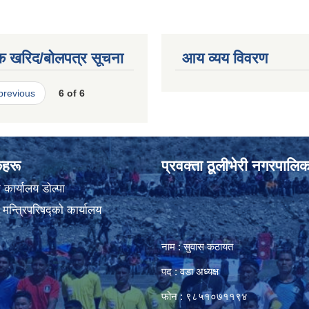
क खरिद/बोलपत्र सूचना
आय व्यय विवरण
 previous
6 of 6
ंकहरू
प्रवक्ता ठूलीभेरी नगरपालिक
कार्यालय डाेल्पा
ा मन्त्रिपरिषद्को कार्यालय
नाम : सुवास कठायत
पद : वडा अध्यक्ष
फोन : ९८५१०७११९४