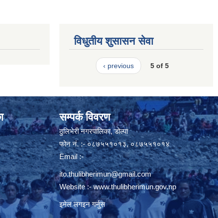
विधुतीय शुसासन सेवा
‹ previous
5 of 5
ा
सम्पर्क विवरण
ठुलिभेरी नगरपालिका, डोल्पा
फोन नं. :- ०८७५५१०१३, ०८७५५१०१४
Email :-
ito.thulibherimun@gmail.com
Website :-
www.thulibherimun.gov.np
इमेल लगइन गर्नुस