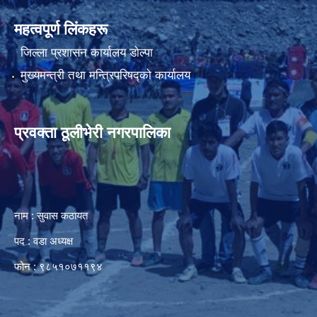
महत्वपूर्ण लिंकहरू
जिल्ला प्रशासन कार्यालय डाेल्पा
मुख्यमन्त्री तथा मन्त्रिपरिषद्को कार्यालय
प्रवक्ता ठूलीभेरी नगरपालिका
नाम : सुवास कठायत
पद : वडा अध्यक्ष
फोन : ९८५१०७११९४