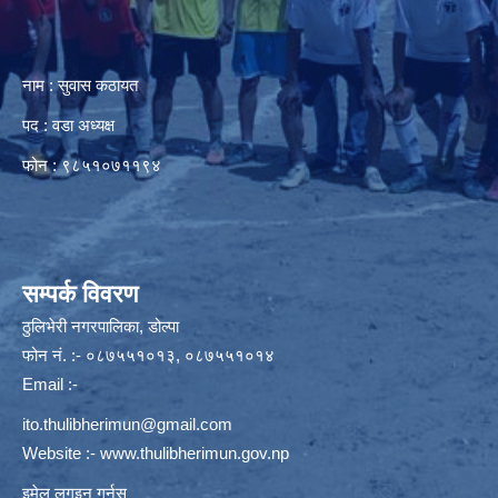
नाम : सुवास कठायत
पद : वडा अध्यक्ष
फोन : ९८५१०७११९४
सम्पर्क विवरण
ठुलिभेरी नगरपालिका, डोल्पा
फोन नं. :- ०८७५५१०१३, ०८७५५१०१४
Email :-
ito.thulibherimun@gmail.com
Website :-
www.thulibherimun.gov.np
इमेल लगइन गर्नुस