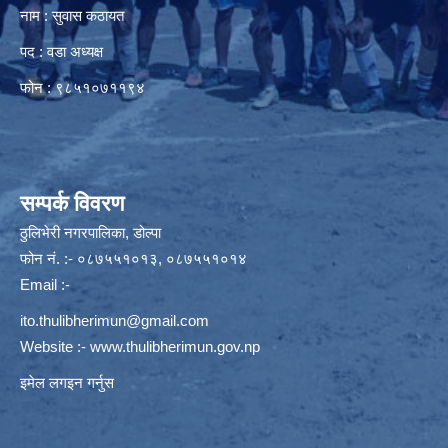
नाम : सुवास कठायत
पद : वडा अध्यक्ष
फोन : ९८५१०७११९४
सम्पर्क विवरण
ठुलिभेरी नगरपालिका, डोल्पा
फोन नं. :- ०८७५५१०१३, ०८७५५१०१४
Email :-
ito.thulibherimun@gmail.com
Website :-
www.thulibherimun.gov.np
इमेल लगइन गर्नुस