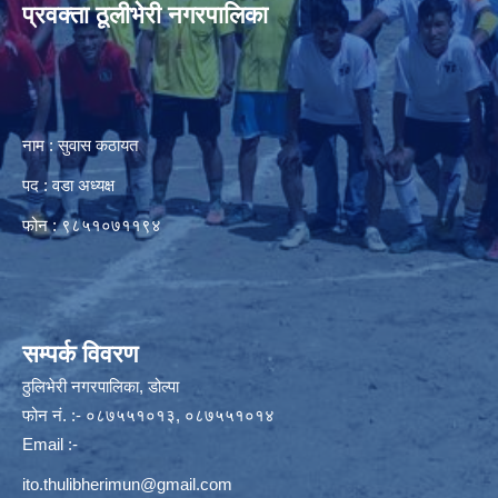
प्रवक्ता ठूलीभेरी नगरपालिका
नाम : सुवास कठायत
पद : वडा अध्यक्ष
फोन : ९८५१०७११९४
सम्पर्क विवरण
ठुलिभेरी नगरपालिका, डोल्पा
फोन नं. :- ०८७५५१०१३, ०८७५५१०१४
Email :-
ito.thulibherimun@gmail.com