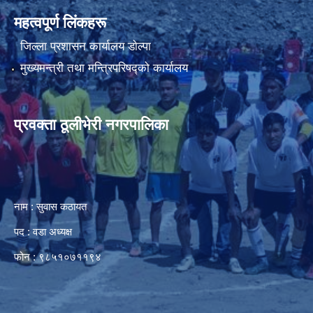
महत्वपूर्ण लिंकहरू
जिल्ला प्रशासन कार्यालय डाेल्पा
मुख्यमन्त्री तथा मन्त्रिपरिषद्को कार्यालय
प्रवक्ता ठूलीभेरी नगरपालिका
नाम : सुवास कठायत
पद : वडा अध्यक्ष
फोन : ९८५१०७११९४