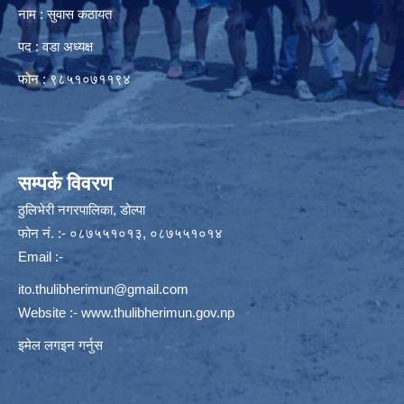
नाम : सुवास कठायत
पद : वडा अध्यक्ष
फोन : ९८५१०७११९४
सम्पर्क विवरण
ठुलिभेरी नगरपालिका, डोल्पा
फोन नं. :- ०८७५५१०१३, ०८७५५१०१४
Email :-
ito.thulibherimun@gmail.com
Website :-
www.thulibherimun.gov.np
इमेल लगइन गर्नुस