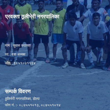
प्रवक्ता ठूलीभेरी नगरपालिका
नाम : सुवास कठायत
पद : वडा अध्यक्ष
फोन : ९८५१०७११९४
सम्पर्क विवरण
ठुलिभेरी नगरपालिका, डोल्पा
फोन नं. :- ०८७५५१०१३, ०८७५५१०१४