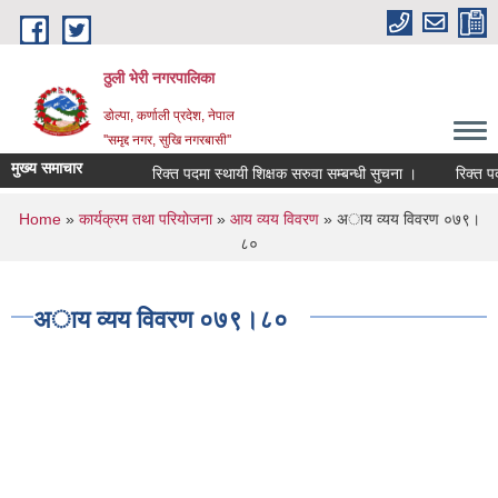
Skip to main content
ठुली भेरी नगरपालिका
डाेल्पा, कर्णाली प्रदेश, नेपाल
''समृद्द नगर, सुखि नगरबासी''
मुख्य समाचार
रिक्त पदमा स्थायी शिक्षक सरुवा सम्बन्धी सुचना ।
रिक्त पदमा स
You are here
Home
»
कार्यक्रम तथा परियोजना
»
आय व्यय विवरण
» अाय व्यय विवरण ०७९।
८०
अाय व्यय विवरण ०७९।८०